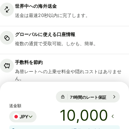
世界中への海外送金
送金は最速20秒以内に完了します。
グローバルに使える口座情報
複数の通貨で受取可能。しかも、簡単。
手数料を節約
為替レートへの上乗せ料金や隠れコストはありませ
ん。
71時間のレート保証
1 EUR = 18
71時間のレート保証
送金額
JPY