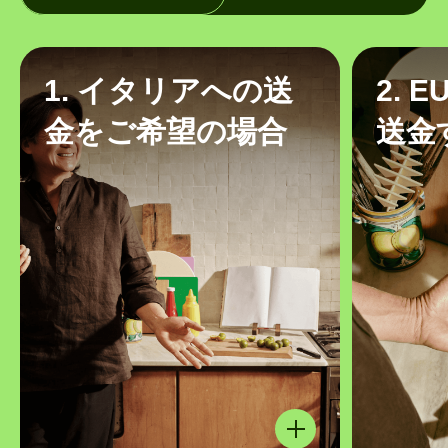
1. イタリアへの送
2. 
金をご希望の場合
送金