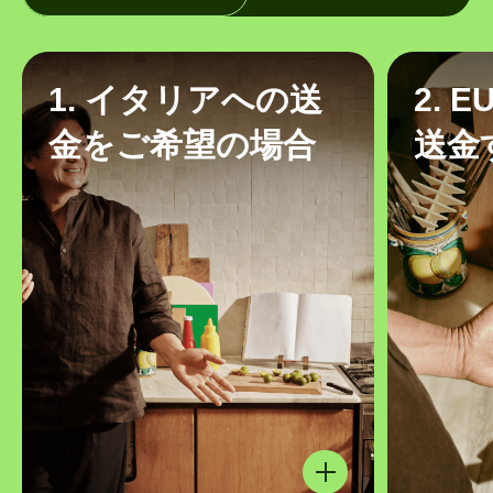
1. イタリアへの送
2. 
金をご希望の場合
送金