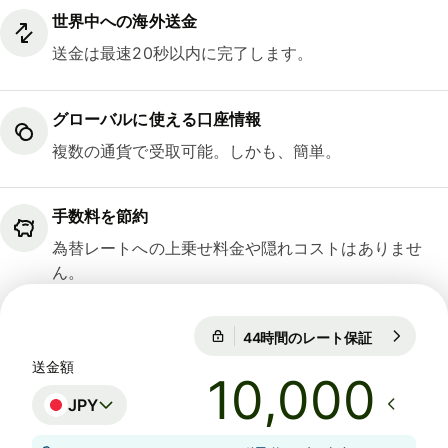
世界中への海外送金
送金は最速20秒以内に完了します。
グローバルに使える口座情報
複数の通貨で受取可能。しかも、簡単。
手数料を節約
為替レートへの上乗せ料金や隠れコストはありませ
ん。
44時間のレート保証
1 EUR = 18
44時間のレート保証
送金額
JPY