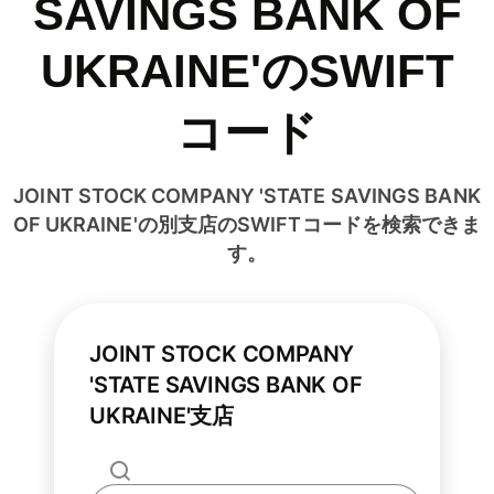
SAVINGS BANK OF
UKRAINE'のSWIFT
コード
JOINT STOCK COMPANY 'STATE SAVINGS BANK
OF UKRAINE'の別支店のSWIFTコードを検索できま
す。
JOINT STOCK COMPANY
'STATE SAVINGS BANK OF
UKRAINE'支店