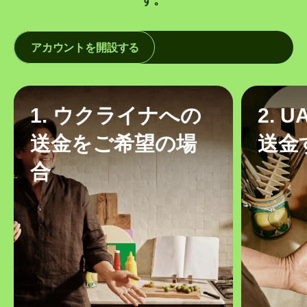
アカウントを開設する
1. ウクライナへの
2. 
送金をご希望の場
送金
合