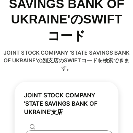
SAVINGS BANK OF
UKRAINE'のSWIFT
コード
JOINT STOCK COMPANY 'STATE SAVINGS BANK
OF UKRAINE'の別支店のSWIFTコードを検索できま
す。
JOINT STOCK COMPANY
'STATE SAVINGS BANK OF
UKRAINE'支店