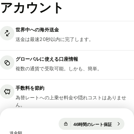
アカウント
世界中への海外送金
送金は最速20秒以内に完了します。
グローバルに使える口座情報
複数の通貨で受取可能。しかも、簡単。
手数料を節約
為替レートへの上乗せ料金や隠れコストはありませ
ん。
46時間のレート保証
1 EUR = 18
46時間のレート保証
送金額