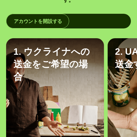
アカウントを開設する
1. ウクライナへの
2. 
送金をご希望の場
送金
合