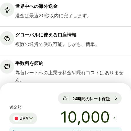
世界中への海外送金
送金は最速20秒以内に完了します。
グローバルに使える口座情報
複数の通貨で受取可能。しかも、簡単。
手数料を節約
為替レートへの上乗せ料金や隠れコストはありませ
ん。
24時間のレート保証
1 EUR = 18
24時間のレート保証
送金額
JPY