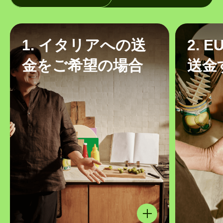
1. イタリアへの送
2. 
金をご希望の場合
送金