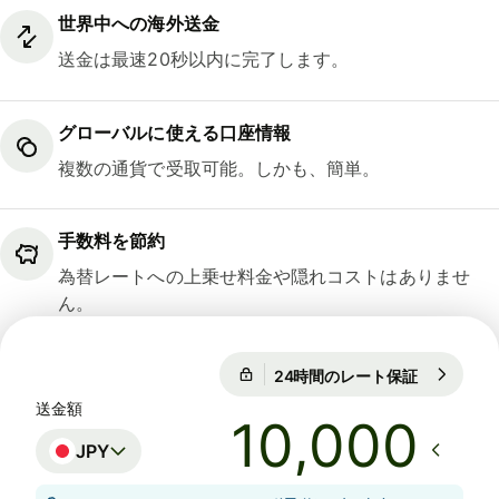
世界中への海外送金
送金は最速20秒以内に完了します。
グローバルに使える口座情報
複数の通貨で受取可能。しかも、簡単。
手数料を節約
為替レートへの上乗せ料金や隠れコストはありませ
ん。
24時間のレート保証
1 EUR = 18
24時間のレート保証
送金額
JPY