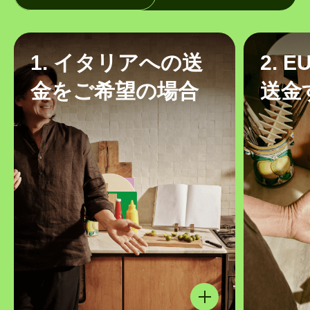
1. イタリアへの送
2. 
金をご希望の場合
送金