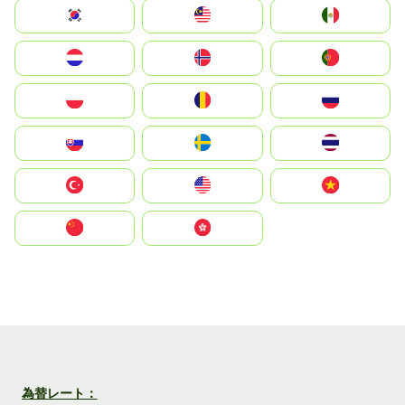
South Korea
Malay
Mexico
Nederland
Norge
Portugal
Polska
România
Россия
Slovensko
Ruoŧŧa
ไทย
Türkiye
United States
Vietnam
中国
中國香港特別行政區
為替レート：