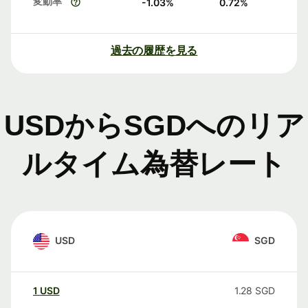
変動率
-1.03
%
0.72
%
過去の履歴を見る
USDからSGDへのリア
ルタイム為替レート
USD
SGD
1
USD
1.28
SGD