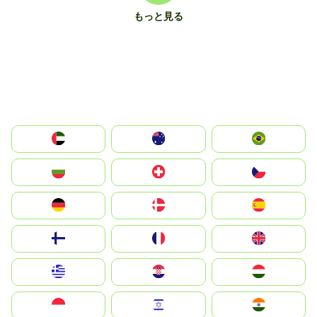
もっと見る
الإمارات العربية المتحدة
Australia
Brazil
България
Switzerland
Czechia
Deutschland
Denmark
España
Suomi
France
United Kingdom
Greece
Hrvatska
Magyarország
Indonesia
Israel
India