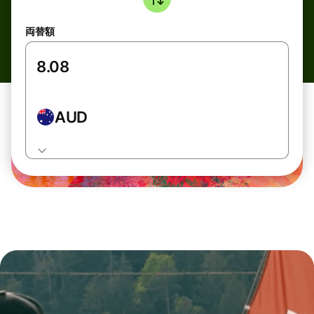
両替額
AUD