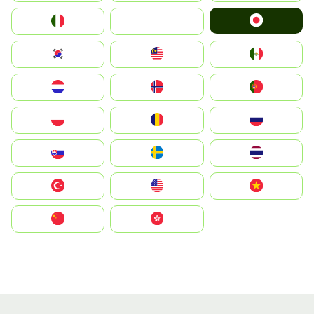
Japan
Italia
JA
South Korea
Malay
Mexico
Nederland
Norge
Portugal
Polska
România
Россия
Slovensko
Ruoŧŧa
ไทย
Türkiye
United States
Vietnam
中国
中國香港特別行政區