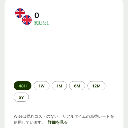
0
変動なし
期
48H
1W
1M
6M
12M
間
5Y
Wiseは隠れコストのない、リアルタイムの為替レートを
使用しています。
詳細を見る