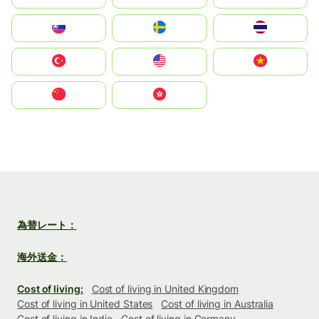
Slovensko
Ruoŧŧa
ไทย
Türkiye
United States
Vietnam
中国
中國香港特別行政區
為替レート：
海外送金：
Cost of living:
Cost of living in United Kingdom
Cost of living in United States
Cost of living in Australia
Cost of living in India
Cost of living in Germany