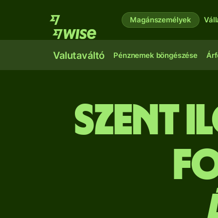
Magánszemélyek
Vál
Valutaváltó
Pénznemek böngészése
Árf
Szent I
fo