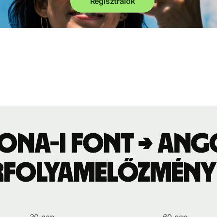
Regisztrálok
lona-i font → an
rfolyamelőzmény