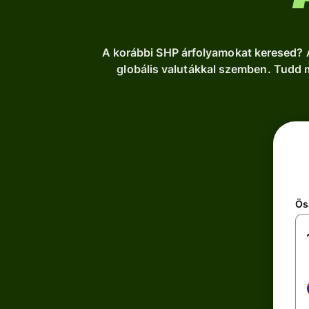
A korábbi SHP árfolyamokat keresed? Át
globális valutákkal szemben. Tudd m
Ös