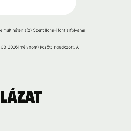
lmúlt héten a(z) Szent Ilona-i font árfolyama
2-08-2026i mélypont) között ingadozott. A
blázat