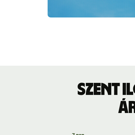
Szent I
á