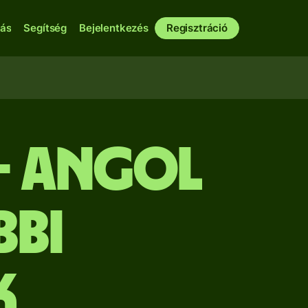
bás
Segítség
Bejelentkezés
Regisztráció
 - angol
bbi
k