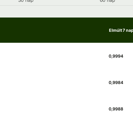
30 nap
60 nap
Elmúlt 7 na
0,9994
0,9984
0,9988