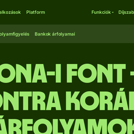
lalkozások
Platform
Funkciók
Díjsza
olyamfigyelés
Bankok árfolyamai
lona-i font
ntra Korá
árfolyamo