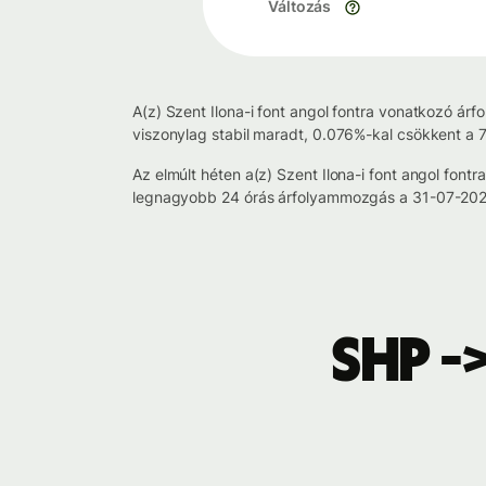
Változás
A(z) Szent Ilona-i font angol fontra vonatkozó ár
viszonylag stabil maradt, 0.076%-kal csökkent a 7
Az elmúlt héten a(z) Szent Ilona-i font angol fo
legnagyobb 24 órás árfolyammozgás a 31-07-2026
SHP -