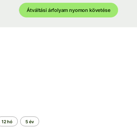
Átváltási árfolyam nyomon követése
12 hó
5 év