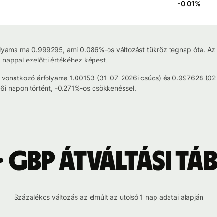
-0.01
%
folyama ma 0.999295, ami 0.086%-os változást tükröz tegnap óta. Az e
 nappal ezelőtti értékéhez képest.
ntra vonatkozó árfolyama 1.00153 (31-07-2026i csúcs) és 0.997628 (0
i napon történt, -0.271%-os csökkenéssel.
> GBP átváltási tá
Százalékos változás az elmúlt az utolsó 1 nap adatai alapján