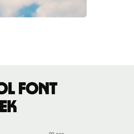
gol font
ek