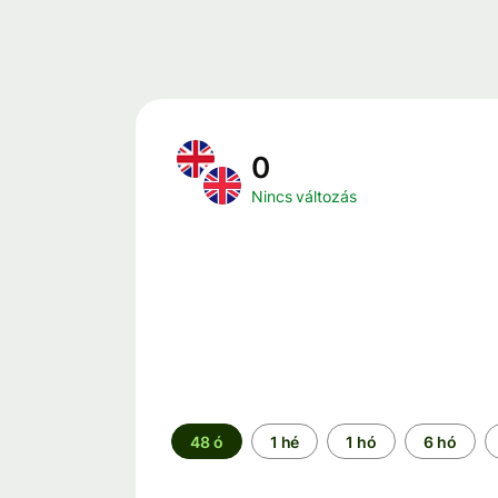
0
Nincs változás
Időszak
48 ó
1 hé
1 hó
6 hó