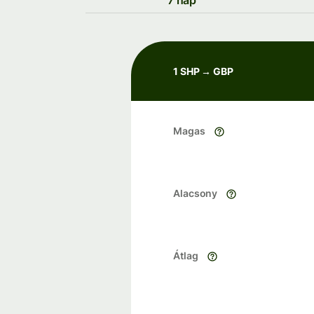
7 nap
1 SHP → GBP
Magas
Alacsony
Átlag