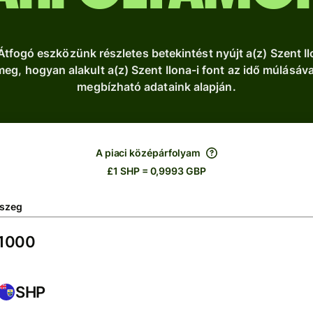
fogó eszközünk részletes betekintést nyújt a(z) Szent Il
eg, hogyan alakult a(z) Szent Ilona-i font az idő múlásá
megbízható adataink alapján.
A piaci középárfolyam
£1 SHP = 0,9993 GBP
szeg
SHP