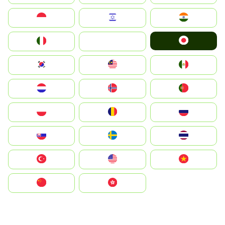
Indonesia
Israel
India
Japan
Italia
JA
South Korea
Malay
Mexico
Nederland
Norge
Portugal
Polska
România
Россия
Slovensko
Ruoŧŧa
ไทย
Türkiye
United States
Vietnam
中国
中國香港特別行政區