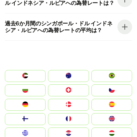
ル インドネシア・ルピアへの為替レートは？
過去6か月間のシンガポール・ドル インドネ
シア・ルピアへの為替レートの平均は？
الإمارات العربية المتحدة
Australia
Brazil
България
Switzerland
Czechia
Deutschland
Denmark
España
Suomi
France
United Kingdom
Greece
Hrvatska
Magyarország