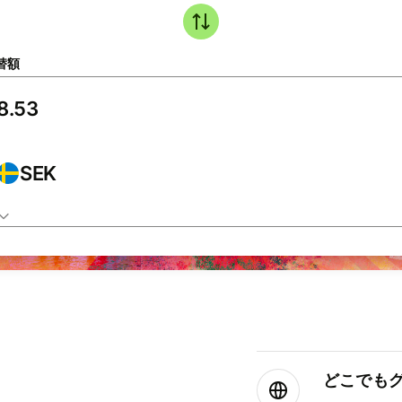
替額
SEK
どこでもグ⁠