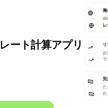
海
W
レ
替レート計算アプリ
リ
お
で
完
た
わ