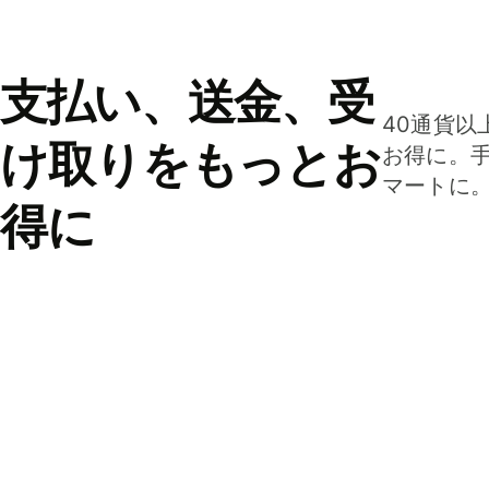
支払い、送金、受
40通貨以
け取りをもっとお
お得に。
マートに
得に