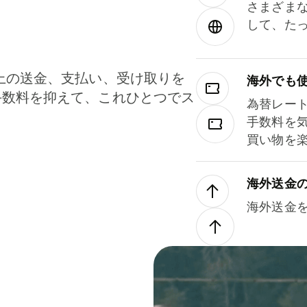
さまざま
して、た
上の送金、支払い、受け取りを
海外でも
手数料を抑えて、これひとつでス
為替レー
。
手数料を
買い物を
海外送金
海外送金