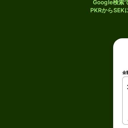
Google
PKRからSE
金