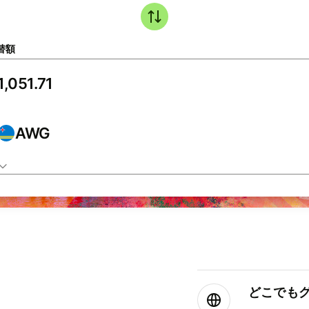
替額
AWG
どこでもグ⁠