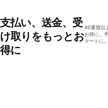
支払い、送金、受
40通貨以
け取りをもっとお
お得に。
マートに
得に