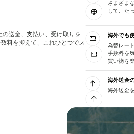
さまざま
して、た
上の送金、支払い、受け取りを
海外でも
手数料を抑えて、これひとつでス
為替レー
。
手数料を
買い物を
海外送金
海外送金