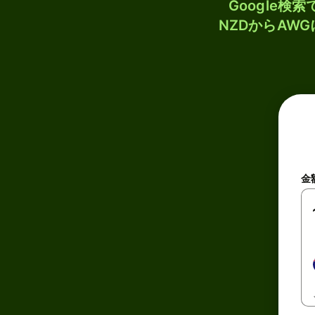
Google
NZDからAW
金