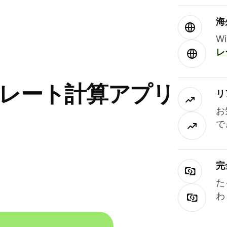
海
W
レ
替レート計算アプリ
リ
お
で
完
た
わ