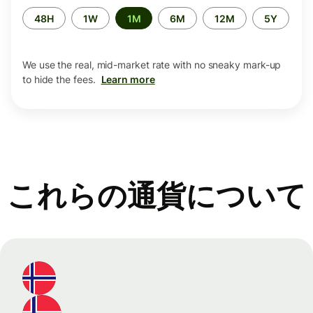
Time
48H
1W
1M
6M
12M
5Y
period
We use the real, mid-market rate with no sneaky mark-up
to hide the fees.
Learn more
これらの通貨について