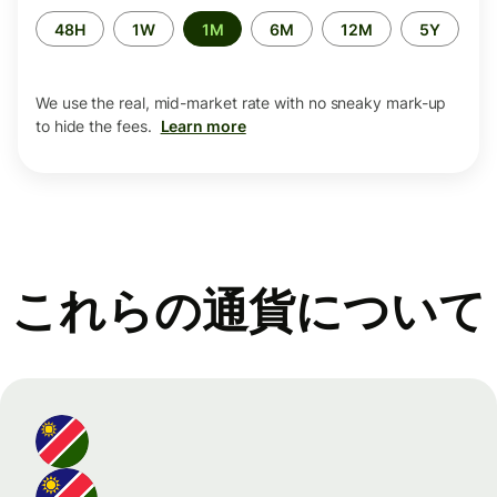
Time
48H
1W
1M
6M
12M
5Y
period
We use the real, mid-market rate with no sneaky mark-up
to hide the fees.
Learn more
これらの通貨について