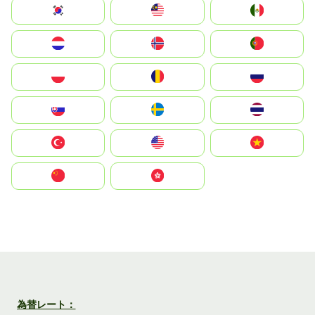
South Korea
Malay
Mexico
Nederland
Norge
Portugal
Polska
România
Россия
Slovensko
Ruoŧŧa
ไทย
Türkiye
United States
Vietnam
中国
中國香港特別行政區
為替レート：