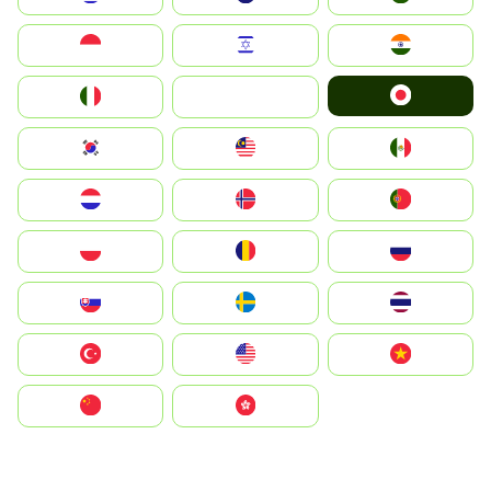
Indonesia
Israel
India
Japan
Italia
JA
South Korea
Malay
Mexico
Nederland
Norge
Portugal
Polska
România
Россия
Slovensko
Ruoŧŧa
ไทย
Türkiye
United States
Vietnam
中国
中國香港特別行政區