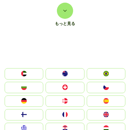
もっと見る
الإمارات العربية المتحدة
Australia
Brazil
България
Switzerland
Czechia
Deutschland
Denmark
España
Suomi
France
United Kingdom
Greece
Hrvatska
Magyarország