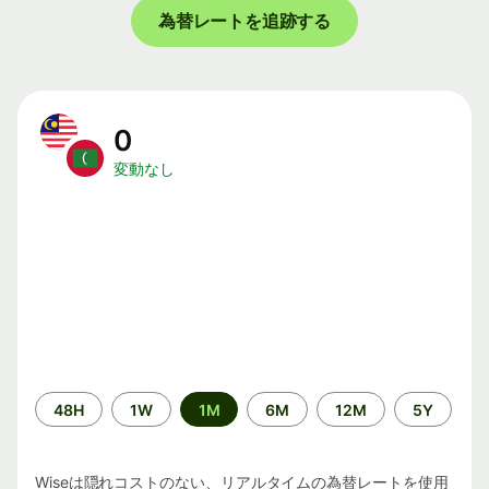
為替レートを追跡する
0
変動なし
期
48H
1W
1M
6M
12M
5Y
間
Wiseは隠れコストのない、リアルタイムの為替レートを使用