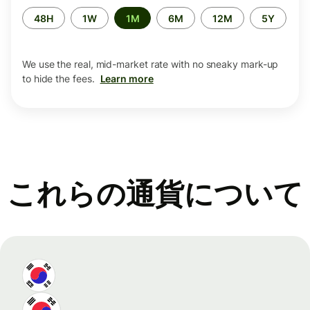
Time
48H
1W
1M
6M
12M
5Y
period
We use the real, mid-market rate with no sneaky mark-up
to hide the fees.
Learn more
これらの通貨について