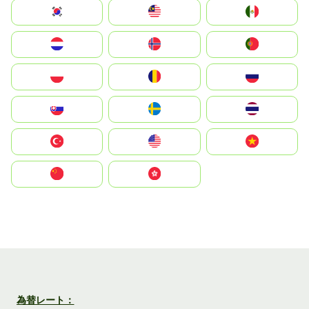
South Korea
Malay
Mexico
Nederland
Norge
Portugal
Polska
România
Россия
Slovensko
Ruoŧŧa
ไทย
Türkiye
United States
Vietnam
中国
中國香港特別行政區
為替レート：