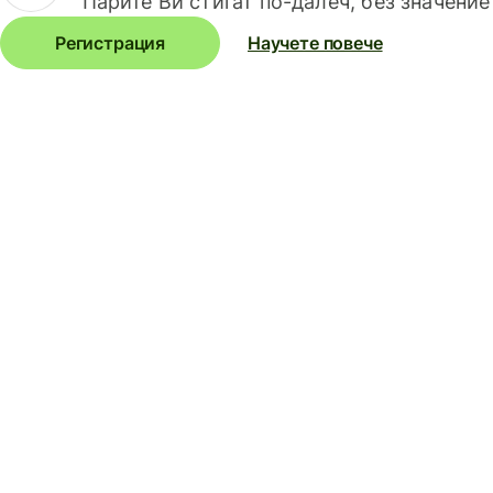
Парите Ви стигат по-далеч, без значение
Регистрация
Научете повече