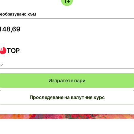
еобразувано към
TOP
Изпратете пари
Проследяване на валутния курс