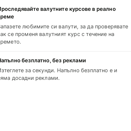
Проследявайте валутните курсове в реално
време
Запазете любимите си валути, за да проверявате
как се променя валутният курс с течение на
времето.
Напълно безплатно, без реклами
Изтеглете за секунди. Напълно безплатно е и
няма досадни реклами.