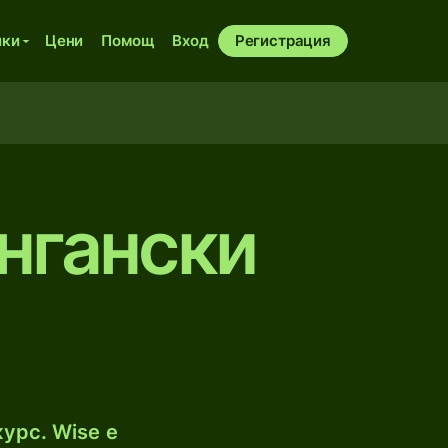
ики
Цени
Помощ
Вход
Регистрация
нгански
урс. Wise е