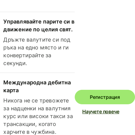
Управлявайте парите си в
движение по целия свят.
Дръжте валутите си под
ръка на едно място и ги
конвертирайте за
секунди.
Международна дебитна
карта
Регистрация
Никога не се тревожете
за надценки на валутния
Научете повече
курс или високи такси за
трансакции, когато
харчите в чужбина.