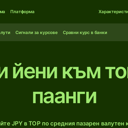
ма
Платформа
Характерист
алути
Сигнали за курсове
Сравни курс в банки
и йени към то
паанги
йте JPY в TOP по средния пазарен валутен к