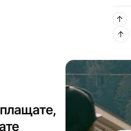
 плащате,
ате