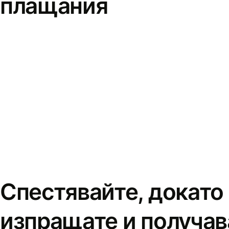
плащания
Спестявайте, докато
изпращате и получав