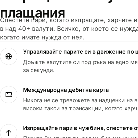
плащания
Спестете пари, когато изпращате, харчите 
в над 40+ валути. Всичко, от което се нужд
когато имате нужда от нея.
Управлявайте парите си в движение по ц
Дръжте валутите си под ръка на едно мя
за секунди.
Международна дебитна карта
Никога не се тревожете за надценки на 
високи такси за трансакции, когато харч
Изпращайте пари в чужбина, спестете о