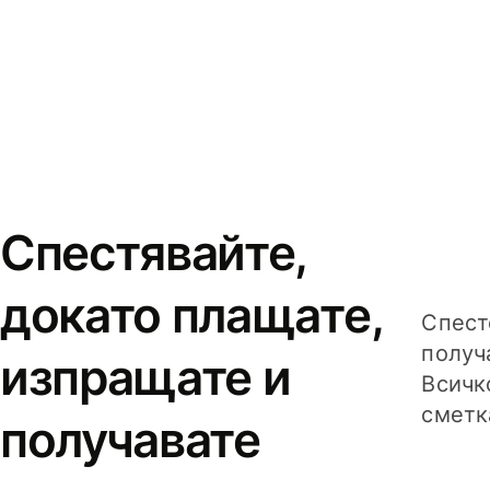
Спестявайте,
докато плащате,
Спест
получ
изпращате и
Всичк
сметк
получавате