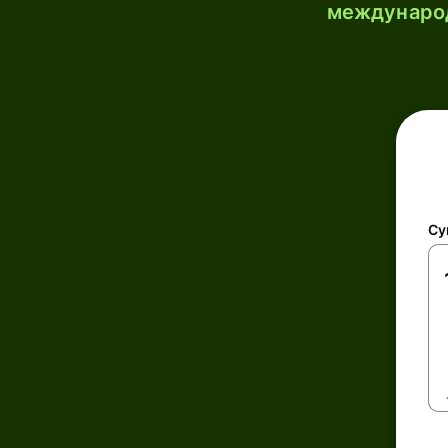
международ
Су