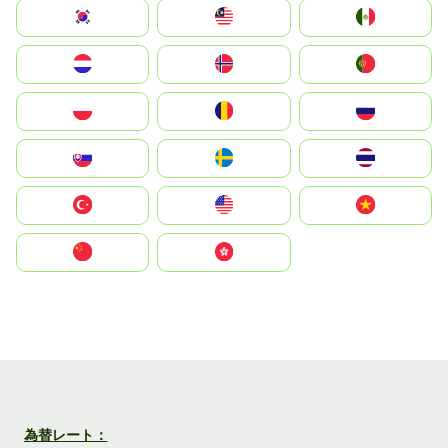
South Korea
Malay
Mexico
Nederland
Norge
Portugal
Polska
România
Россия
Slovensko
Ruoŧŧa
ไทย
Türkiye
United States
Vietnam
中国
中國香港特別行政區
為替レート：