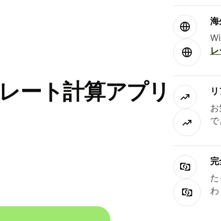
海
W
レ
替レート計算アプリ
リ
お
で
完
た
わ