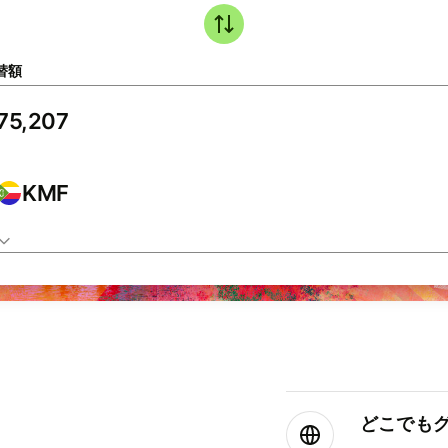
替額
KMF
どこでもグ⁠