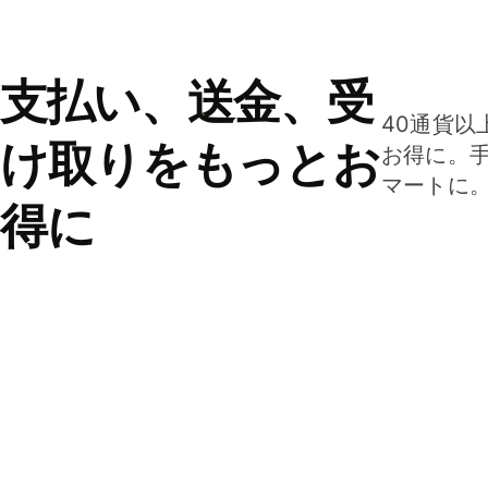
支払い、送金、受
40通貨以
け取りをもっとお
お得に。
マートに
得に