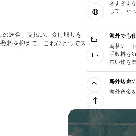
さまざま
して、た
上の送金、支払い、受け取りを
海外でも
手数料を抑えて、これひとつでス
為替レー
。
手数料を
買い物を
海外送金
海外送金