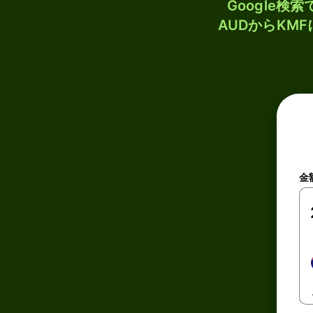
Google
AUDからKM
金