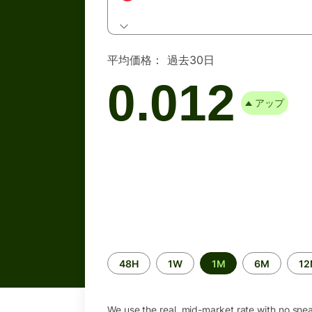
平均価格：
過去30日
0.012
アップ
Time
48H
1W
1M
6M
1
period
We use the real, mid-market rate with no sne