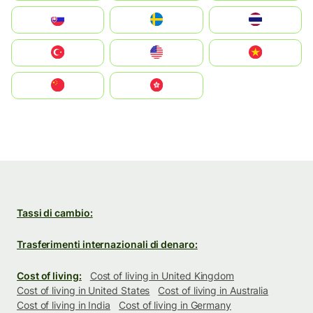
Slovensko
Ruoŧŧa
ไทย
Türkiye
United States
Vietnam
中国
中國香港特別行政區
Tassi di cambio:
Trasferimenti internazionali di denaro:
Cost of living:
Cost of living in United Kingdom
Cost of living in United States
Cost of living in Australia
Cost of living in India
Cost of living in Germany