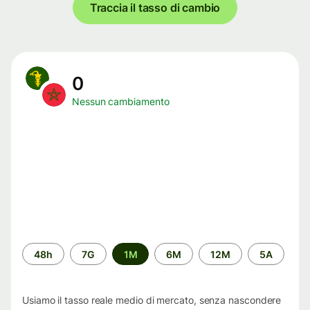
Traccia il tasso di cambio
0
Nessun cambiamento
Periodo
48h
7G
1M
6M
12M
5A
di
tempo
Usiamo il tasso reale medio di mercato, senza nascondere