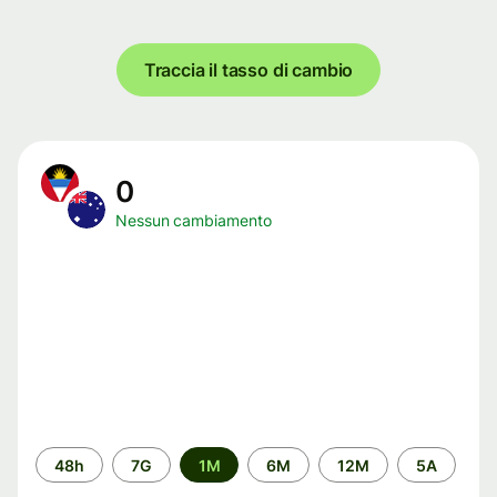
Traccia il tasso di cambio
0
Nessun cambiamento
Periodo
48h
7G
1M
6M
12M
5A
di