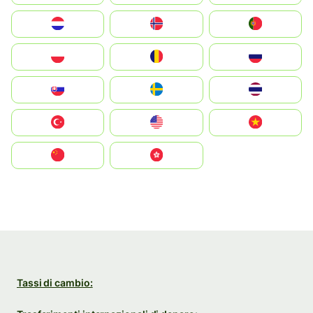
Nederland
Norge
Portugal
Polska
România
Россия
Slovensko
Ruoŧŧa
ไทย
Türkiye
United States
Vietnam
中国
中國香港特別行政區
Tassi di cambio: