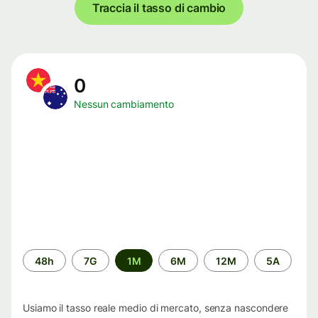
Traccia il tasso di cambio
0
Nessun cambiamento
Periodo
48h
7G
1M
6M
12M
5A
di
tempo
Usiamo il tasso reale medio di mercato, senza nascondere