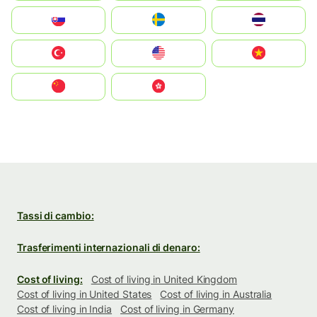
Slovensko
Ruoŧŧa
ไทย
Türkiye
United States
Vietnam
中国
中國香港特別行政區
Tassi di cambio:
Trasferimenti internazionali di denaro:
Cost of living:
Cost of living in United Kingdom
Cost of living in United States
Cost of living in Australia
Cost of living in India
Cost of living in Germany