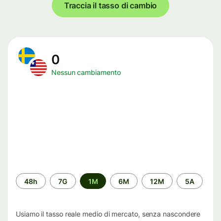
Traccia il tasso di cambio
0
Nessun cambiamento
Periodo
48h
7G
1M
6M
12M
5A
di
tempo
Usiamo il tasso reale medio di mercato, senza nascondere