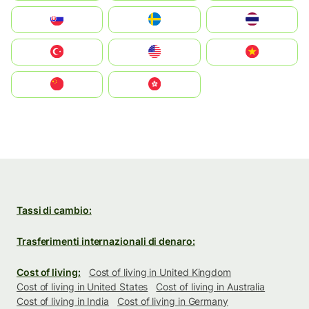
Slovensko
Ruoŧŧa
ไทย
Türkiye
United States
Vietnam
中国
中國香港特別行政區
Tassi di cambio:
Trasferimenti internazionali di denaro:
Cost of living:
Cost of living in United Kingdom
Cost of living in United States
Cost of living in Australia
Cost of living in India
Cost of living in Germany