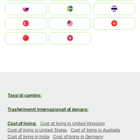
Slovensko
Ruoŧŧa
ไทย
Türkiye
United States
Vietnam
中国
中國香港特別行政區
Tassi di cambio:
Trasferimenti internazionali di denaro:
Cost of living:
Cost of living in United Kingdom
Cost of living in United States
Cost of living in Australia
Cost of living in India
Cost of living in Germany