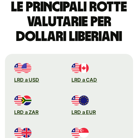
Le principali rotte
valutarie per
dollari liberiani
LRD a USD
LRD a CAD
LRD a ZAR
LRD a EUR