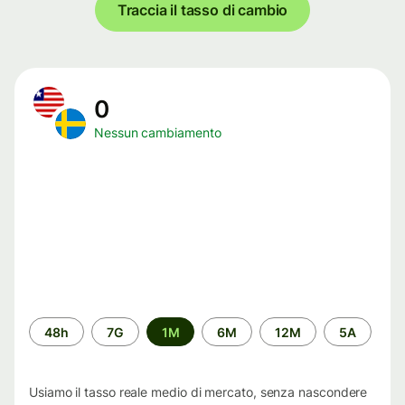
Traccia il tasso di cambio
0
Nessun cambiamento
Periodo
48h
7G
1M
6M
12M
5A
di
tempo
Usiamo il tasso reale medio di mercato, senza nascondere