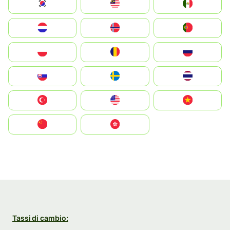
South Korea
Malay
Mexico
Nederland
Norge
Portugal
Polska
România
Россия
Slovensko
Ruoŧŧa
ไทย
Türkiye
United States
Vietnam
中国
中國香港特別行政區
Tassi di cambio: