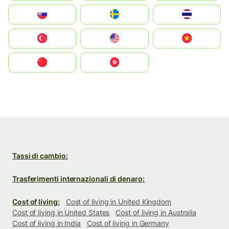
Slovensko
Ruoŧŧa
ไทย
Türkiye
United States
Vietnam
中国
中國香港特別行政區
Tassi di cambio:
Trasferimenti internazionali di denaro:
Cost of living:
Cost of living in United Kingdom
Cost of living in United States
Cost of living in Australia
Cost of living in India
Cost of living in Germany