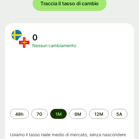
Traccia il tasso di cambio
0
Nessun cambiamento
Periodo
48h
7G
1M
6M
12M
5A
di
tempo
Usiamo il tasso reale medio di mercato, senza nascondere