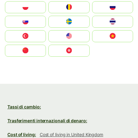
Polska
România
Россия
Slovensko
Ruoŧŧa
ไทย
Türkiye
United States
Vietnam
中国
中國香港特別行政區
Tassi di cambio:
Trasferimenti internazionali di denaro:
Cost of living:
Cost of living in United Kingdom