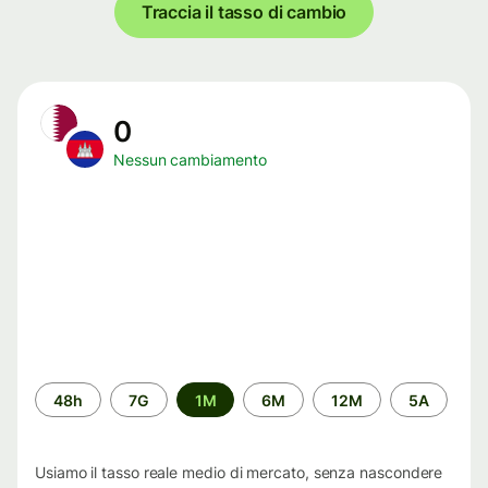
Traccia il tasso di cambio
0
Nessun cambiamento
Periodo
48h
7G
1M
6M
12M
5A
di
tempo
Usiamo il tasso reale medio di mercato, senza nascondere