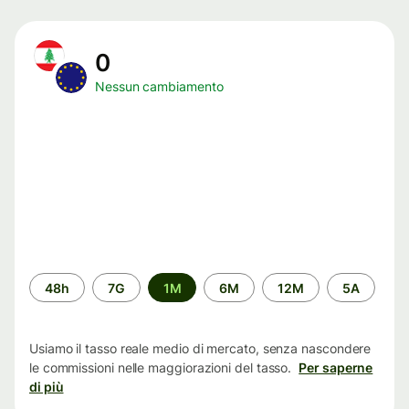
0
Nessun cambiamento
Periodo
48h
7G
1M
6M
12M
5A
di
tempo
Usiamo il tasso reale medio di mercato, senza nascondere
le commissioni nelle maggiorazioni del tasso.
Per saperne
di più