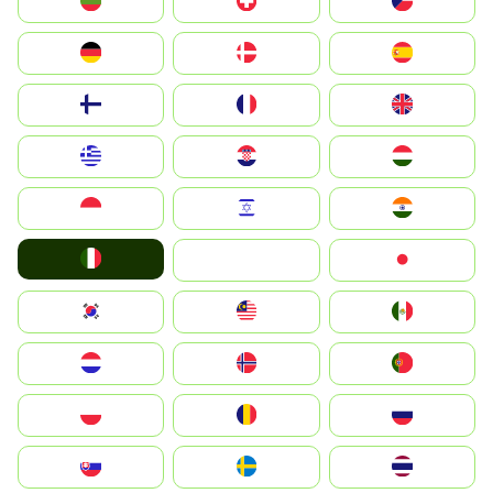
България
Switzerland
Czechia
Deutschland
Denmark
España
Suomi
France
United Kingdom
Greece
Hrvatska
Magyarország
Indonesia
Israel
India
Italia
JA
Japan
South Korea
Malay
Mexico
Nederland
Norge
Portugal
Polska
România
Россия
Slovensko
Ruoŧŧa
ไทย