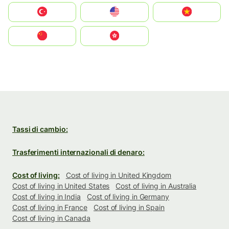
Türkiye
United States
Vietnam
中国
中國香港特別行政區
Tassi di cambio:
Trasferimenti internazionali di denaro:
Cost of living:
Cost of living in United Kingdom
Cost of living in United States
Cost of living in Australia
Cost of living in India
Cost of living in Germany
Cost of living in France
Cost of living in Spain
Cost of living in Canada