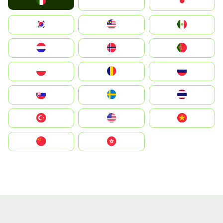
Italia
JA
Japan
South Korea
Malay
Mexico
Nederland
Norge
Portugal
Polska
România
Россия
Slovensko
Ruoŧŧa
ไทย
Türkiye
United States
Vietnam
中国
中國香港特別行政區