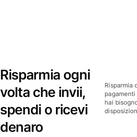
Risparmia ogni
Risparmia q
volta che invii,
pagamenti i
hai bisogn
spendi o ricevi
disposizio
denaro