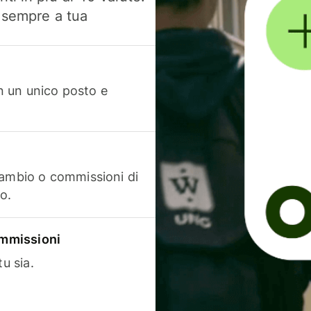
, sempre a tua
in un unico posto e
cambio o commissioni di
o.
commissioni
u sia.