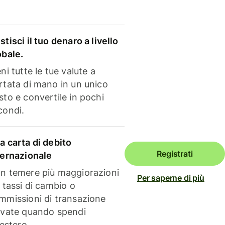
stisci il tuo denaro a livello
obale.
ni tutte le tue valute a
rtata di mano in un unico
sto e convertile in pochi
condi.
a carta di debito
Registrati
ternazionale
n temere più maggiorazioni
Per saperne di più
i tassi di cambio o
mmissioni di transazione
evate quando spendi
'estero.