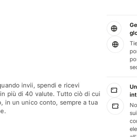
Ge
gl
Tie
po
po
se
uando invii, spendi e ricevi
Un
n più di 40 valute. Tutto ciò di cui
in
o, in un unico conto, sempre a tua
No
ne.
su
co
el
all