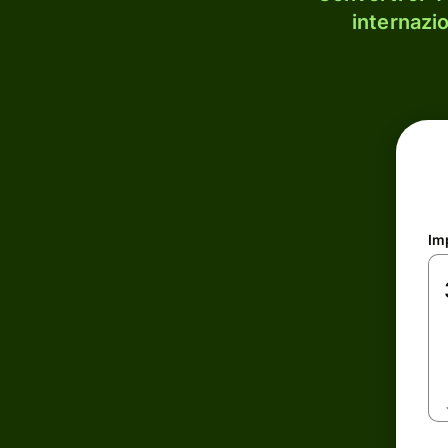
internazi
Im