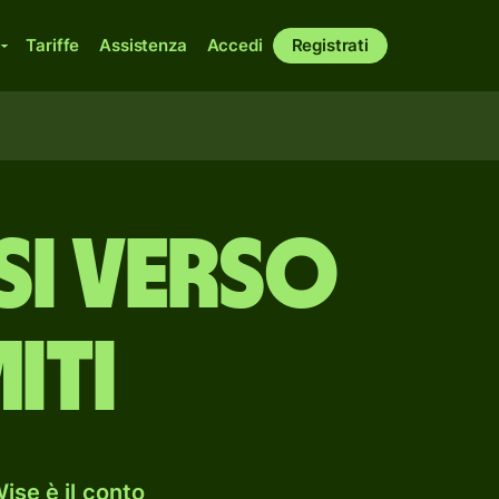
Tariffe
Assistenza
Accedi
Registrati
si verso
iti
ise è il conto