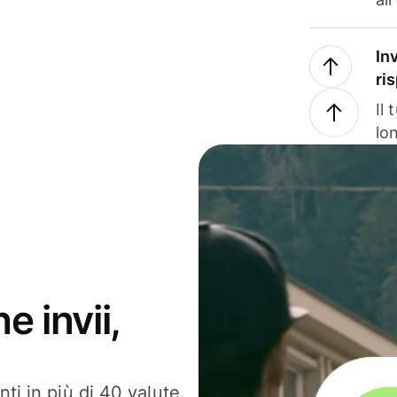
In
ri
Il
lo
e invii,
ti in più di 40 valute.