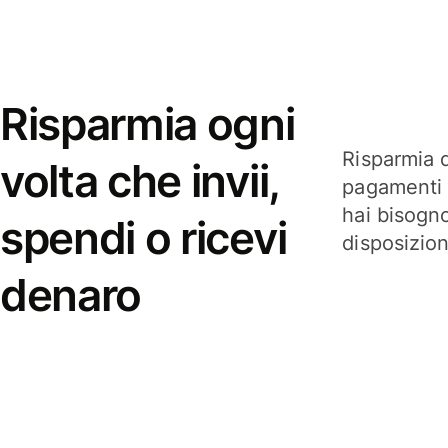
Risparmia ogni
Risparmia q
volta che invii,
pagamenti i
hai bisogn
spendi o ricevi
disposizio
denaro