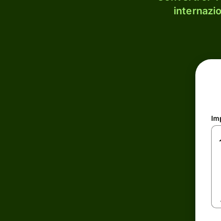
internazi
Im