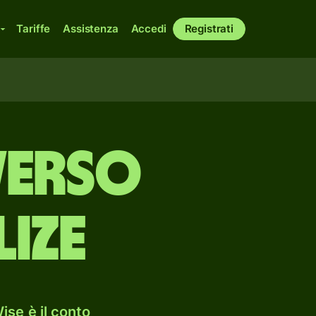
Tariffe
Assistenza
Accedi
Registrati
verso
lize
ise è il conto