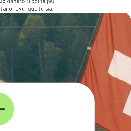
 tuo denaro ti porta più
ntano, ovunque tu sia.