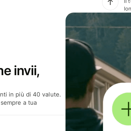
Il
lo
e invii,
ti in più di 40 valute.
, sempre a tua