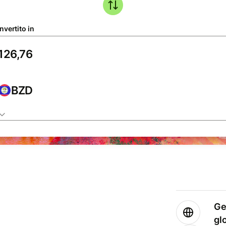
nvertito in
BZD
Ge
gl