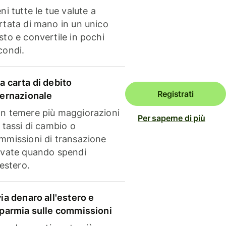
ni tutte le tue valute a
rtata di mano in un unico
sto e convertile in pochi
condi.
a carta di debito
Registrati
ternazionale
n temere più maggiorazioni
Per saperne di più
i tassi di cambio o
mmissioni di transazione
evate quando spendi
'estero.
via denaro all'estero e
sparmia sulle commissioni