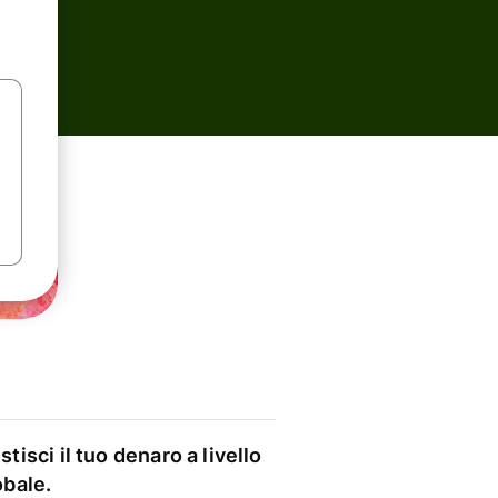
stisci il tuo denaro a livello
obale.