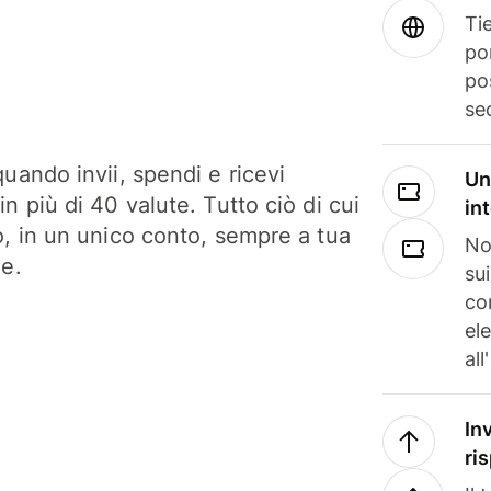
Tie
po
po
se
uando invii, spendi e ricevi
Un
n più di 40 valute. Tutto ciò di cui
in
o, in un unico conto, sempre a tua
No
ne.
su
co
el
all
In
ri