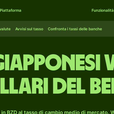
Piattaforma
Funzionalità
 valute
Avvisi sul tasso
Confronta i tassi delle banche
giapponesi 
lari del Be
in BZD al tasso di cambio medio di mercato. W