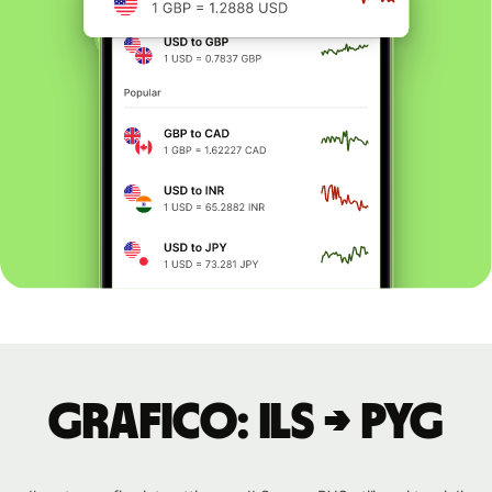
Grafico: ILS → PYG