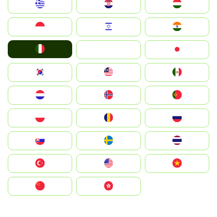
Greece
Hrvatska
Magyarország
Indonesia
Israel
India
Italia
JA
Japan
South Korea
Malay
Mexico
Nederland
Norge
Portugal
Polska
România
Россия
Slovensko
Ruoŧŧa
ไทย
Türkiye
United States
Vietnam
中国
中國香港特別行政區