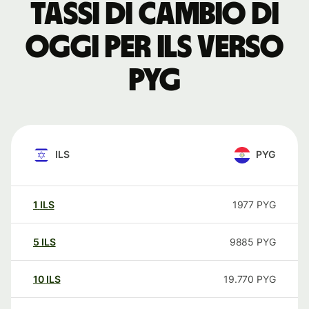
Tassi di cambio di
oggi per ILS verso
PYG
ILS
PYG
1
ILS
1977
PYG
5
ILS
9885
PYG
10
ILS
19.770
PYG