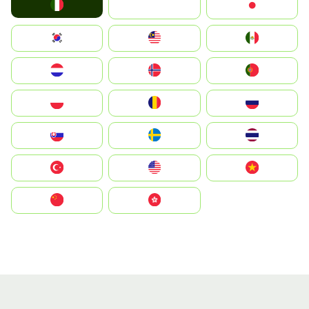
Italia
JA
Japan
South Korea
Malay
Mexico
Nederland
Norge
Portugal
Polska
România
Россия
Slovensko
Ruoŧŧa
ไทย
Türkiye
United States
Vietnam
中国
中國香港特別行政區