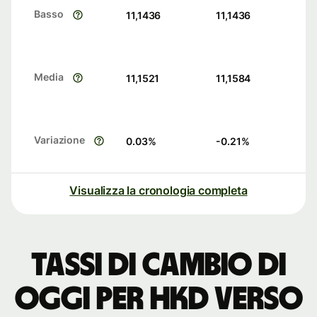
Basso
11,1436
11,1436
Media
11,1521
11,1584
Variazione
0.03
%
-0.21
%
Visualizza la cronologia completa
Tassi di cambio di
oggi per HKD verso