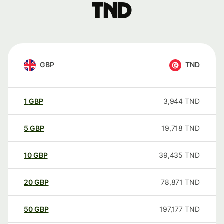
TND
GBP
TND
1
GBP
3,944
TND
5
GBP
19,718
TND
10
GBP
39,435
TND
20
GBP
78,871
TND
50
GBP
197,177
TND