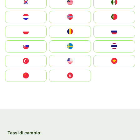
South Korea
Malay
Mexico
Nederland
Norge
Portugal
Polska
România
Россия
Slovensko
Ruoŧŧa
ไทย
Türkiye
United States
Vietnam
中国
中國香港特別行政區
Tassi di cambio: