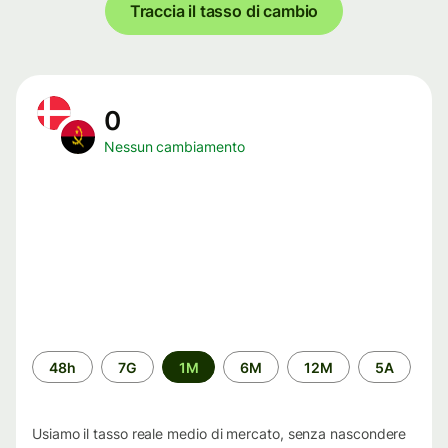
Traccia il tasso di cambio
0
Nessun cambiamento
Periodo
48h
7G
1M
6M
12M
5A
di
tempo
Usiamo il tasso reale medio di mercato, senza nascondere