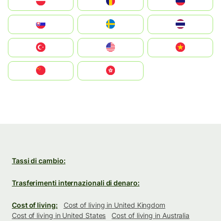
Polska
România
Россия
Slovensko
Ruoŧŧa
ไทย
Türkiye
United States
Vietnam
中国
中國香港特別行政區
Tassi di cambio:
Trasferimenti internazionali di denaro:
Cost of living:
Cost of living in United Kingdom
Cost of living in United States
Cost of living in Australia