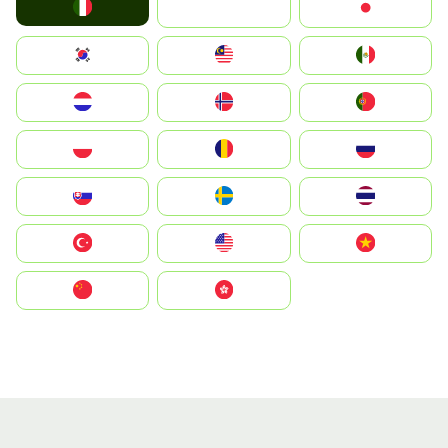
Italia
JA
Japan
South Korea
Malay
Mexico
Nederland
Norge
Portugal
Polska
România
Россия
Slovensko
Ruoŧŧa
ไทย
Türkiye
United States
Vietnam
中国
中國香港特別行政區