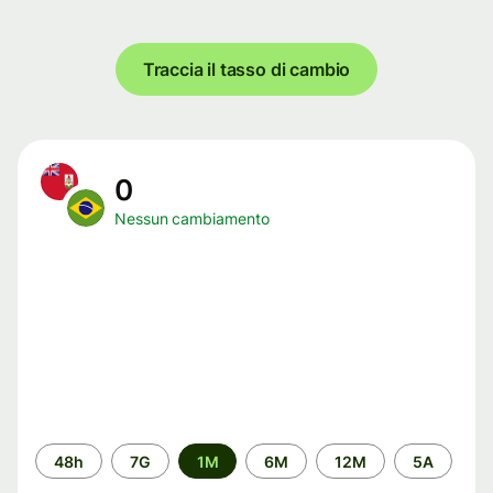
Traccia il tasso di cambio
0
Nessun cambiamento
Periodo
48h
7G
1M
6M
12M
5A
di