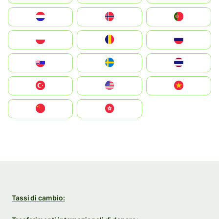
Nederland
Norge
Portugal
Polska
România
Россия
Slovensko
Ruoŧŧa
ไทย
Türkiye
United States
Vietnam
中国
中國香港特別行政區
Tassi di cambio: