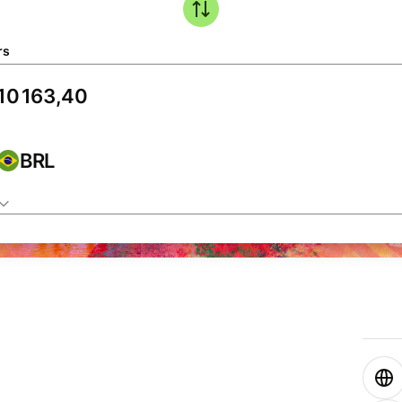
rs
BRL