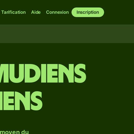
Tarification
Aide
Connexion
Inscription
mudiens
iens
 moyen du