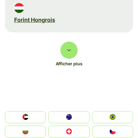
Forint Hongrois
Afficher plus
الإمارات العربية المتحدة
Australia
Brazil
България
Switzerland
Czechia