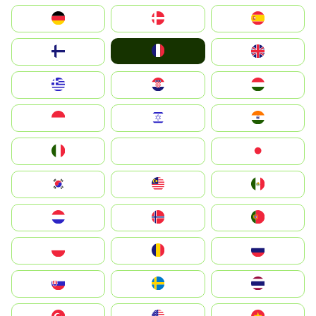
Deutschland
Denmark
España
France
Suomi
United Kingdom
Greece
Hrvatska
Magyarország
Indonesia
Israel
India
Italia
JA
Japan
South Korea
Malay
Mexico
Nederland
Norge
Portugal
Polska
România
Россия
Slovensko
Ruoŧŧa
ไทย