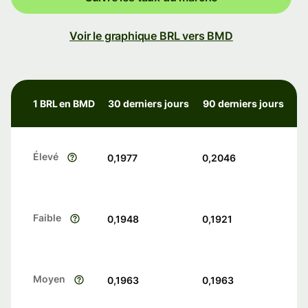
Voir le graphique BRL vers BMD
1 BRL en BMD
30 derniers jours
90 derniers jours
Élevé
0,1977
0,2046
Faible
0,1948
0,1921
Moyen
0,1963
0,1963