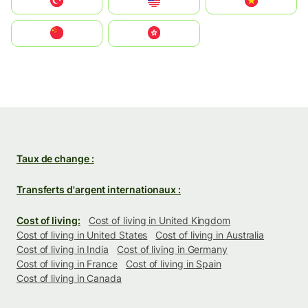
Türkiye
United States
Vietnam
中国
中國香港特別行政區
Taux de change :
Transferts d'argent internationaux :
Cost of living:
Cost of living in United Kingdom
Cost of living in United States
Cost of living in Australia
Cost of living in India
Cost of living in Germany
Cost of living in France
Cost of living in Spain
Cost of living in Canada