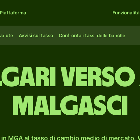
Piattaforma
Funzionalità
 valute
Avvisi sul tasso
Confronta i tassi delle banche
lgari verso
malgasci
in MGA al tasso di cambio medio di mercato. W