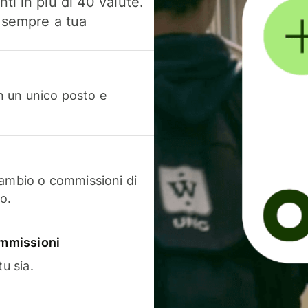
ti in più di 40 valute.
, sempre a tua
in un unico posto e
cambio o commissioni di
o.
commissioni
u sia.