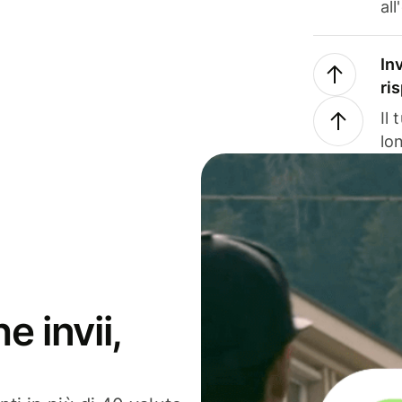
all
In
ri
Il
lo
e invii,