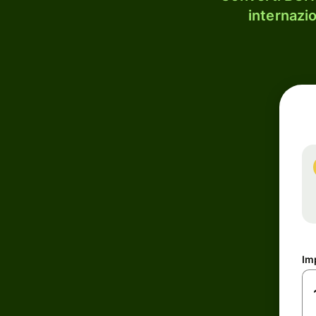
internazi
Im