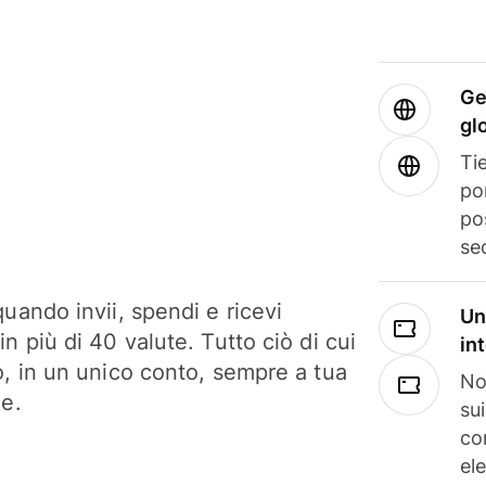
Ge
gl
Tie
po
po
se
uando invii, spendi e ricevi
Un
n più di 40 valute. Tutto ciò di cui
in
o, in un unico conto, sempre a tua
No
ne.
su
co
el