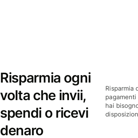
Risparmia ogni
Risparmia q
volta che invii,
pagamenti i
hai bisogn
spendi o ricevi
disposizio
denaro