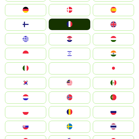
Deutschland
Denmark
España
France
Suomi
United Kingdom
Greece
Hrvatska
Magyarország
Indonesia
Israel
India
Italia
JA
Japan
South Korea
Malay
Mexico
Nederland
Norge
Portugal
Polska
România
Россия
Slovensko
Ruoŧŧa
ไทย