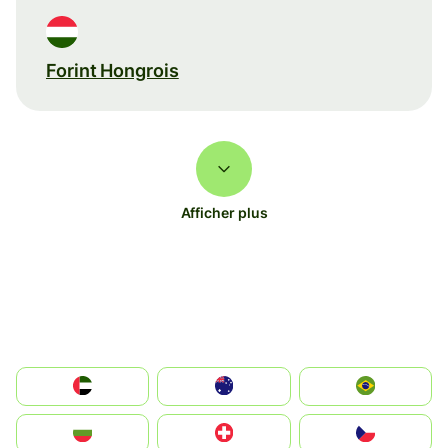
Forint Hongrois
Afficher plus
الإمارات العربية المتحدة
Australia
Brazil
България
Switzerland
Czechia