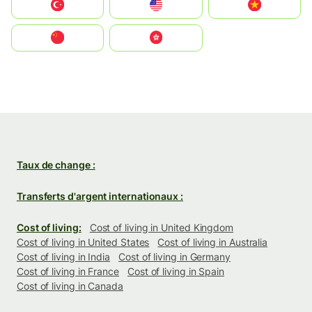
Türkiye
United States
Vietnam
中国
中國香港特別行政區
Taux de change :
Transferts d'argent internationaux :
Cost of living:
Cost of living in United Kingdom
Cost of living in United States
Cost of living in Australia
Cost of living in India
Cost of living in Germany
Cost of living in France
Cost of living in Spain
Cost of living in Canada