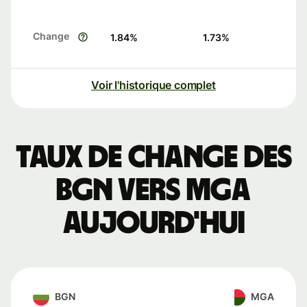
Change
1.84
%
1.73
%
Voir l'historique complet
Taux de change des
BGN vers MGA
aujourd'hui
BGN
MGA