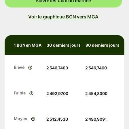
Suivre les taux du marché
Voir le graphique BGN vers MGA
1 BGN en MGA
30 derniers jours
90 derniers jours
Élevé
2 546,7400
2 546,7400
Faible
2 492,9700
2 454,8300
Moyen
2 512,4530
2 490,9091