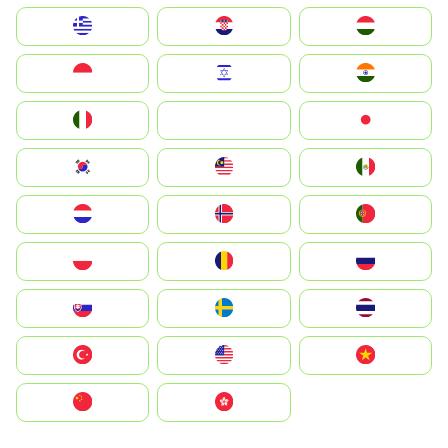
Greece
Hrvatska
Magyarország
Indonesia
Israel
India
Italia
JA
Japan
South Korea
Malay
Mexico
Nederland
Norge
Portugal
Polska
România
Россия
Slovensko
Ruoŧŧa
ไทย
Türkiye
United States
Vietnam
中国
中國香港特別行政區