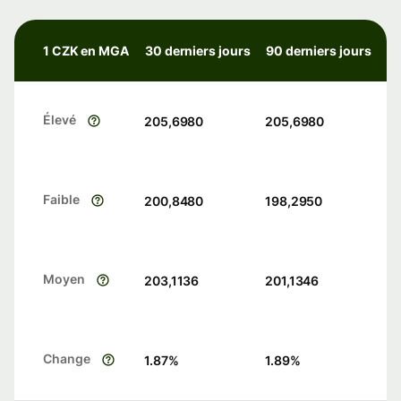
1 CZK en MGA
30 derniers jours
90 derniers jours
Élevé
205,6980
205,6980
Faible
200,8480
198,2950
Moyen
203,1136
201,1346
Change
1.87
%
1.89
%