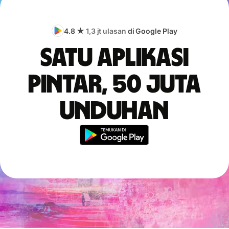
4.8 ★
1,3 jt ulasan
di Google Play
Satu aplikasi
pintar, 50 juta
unduhan