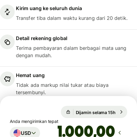
Kirim uang ke seluruh dunia
Transfer tiba dalam waktu kurang dari 20 detik.
Detail rekening global
Terima pembayaran dalam berbagai mata uang
dengan mudah.
Hemat uang
Tidak ada markup nilai tukar atau biaya
tersembunyi.
Dijamin selama 15h
1 USD = 0
Dijamin selama 15h
Anda mengirimkan tepat
,00
USD