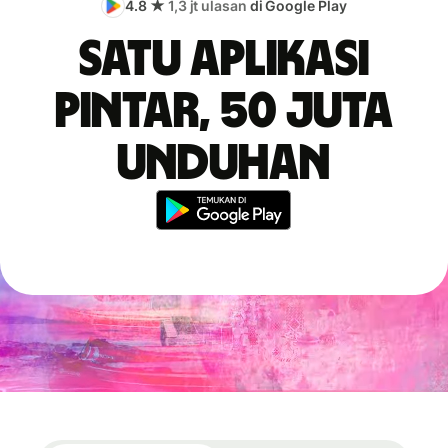
4.8 ★
1,3 jt ulasan
di Google Play
Satu aplikasi
pintar, 50 juta
unduhan