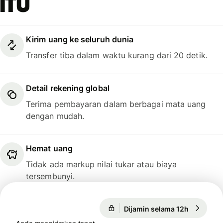
itu
Kirim uang ke seluruh dunia
Transfer tiba dalam waktu kurang dari 20 detik.
Detail rekening global
Terima pembayaran dalam berbagai mata uang
dengan mudah.
Hemat uang
Tidak ada markup nilai tukar atau biaya
tersembunyi.
Dijamin selama 12h
1 USD = 0
Dijamin selama 12h