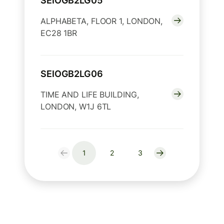
SEIOGB2LG05
ALPHABETA, FLOOR 1, LONDON,
EC28 1BR
SEIOGB2LG06
TIME AND LIFE BUILDING,
LONDON, W1J 6TL
1
2
3