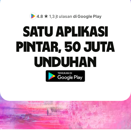
4.8 ★
1,3 jt ulasan
di Google Play
Satu aplikasi
pintar, 50 juta
unduhan