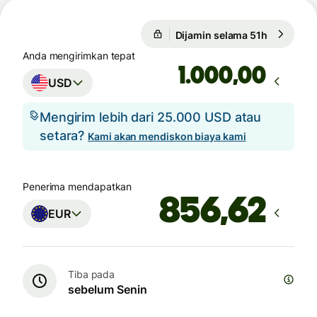
Dijamin selama 51h
1 USD = 0
Dijamin selama 51h
Anda mengirimkan tepat
,00
USD
Mengirim lebih dari 25.000 USD atau
setara?
Kami akan mendiskon biaya kami
Penerima mendapatkan
EUR
Tiba pada
sebelum Senin