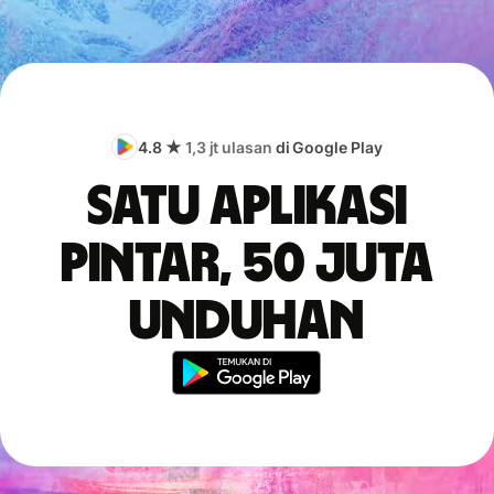
4.8 ★
1,3 jt ulasan
di Google Play
Satu aplikasi
pintar, 50 juta
unduhan