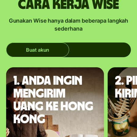
Cara kerja Wise
Gunakan Wise hanya dalam beberapa langkah
sederhana
Buat akun
1. Anda ingin
2. P
mengirim
kir
uang ke Hong
Kong